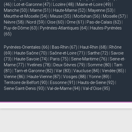
(46)
|
Lot-et-Garonne (47)
|
Lozère (48)
|
Maine-et-Loire (49)
|
Manche (50)
|
Marne (51)
|
Haute-Marne (52)
|
Mayenne (53)
|
Meurthe-et-Moselle (54)
|
Meuse (55)
|
Morbihan (56)
|
Moselle (57)
|
Nièvre (58)
|
Nord (59)
|
Oise (60)
|
Orne (61)
|
Pas-de-Calais (62)
|
Puy-de-Dôme (63)
|
Pyrénées-Atlantiques (64)
|
Hautes-Pyrénées
(65)
Pyrénées-Orientales (66)
|
Bas-Rhin (67)
|
Haut-Rhin (68)
|
Rhône
(69)
|
Haute-Saône (70)
|
Saône-et-Loire (71)
|
Sarthe (72)
|
Savoie
(73)
|
Haute-Savoie (74)
|
Paris (75)
|
Seine-Maritime (76)
|
Seine-et-
Marne (77)
|
Yvelines (78)
|
Deux-Sèvres (79)
|
Somme (80)
|
Tarn
(81)
|
Tarn-et-Garonne (82)
|
Var (83)
|
Vaucluse (84)
|
Vendée (85)
|
Vienne (86)
|
Haute-Vienne (87)
|
Vosges (88)
|
Yonne (89)
|
Territoire de Belfort (90)
|
Essonne (91)
|
Hauts-de-Seine (92)
|
Seine-Saint-Denis (93)
|
Val-de-Marne (94)
|
Val-d’Oise (95)