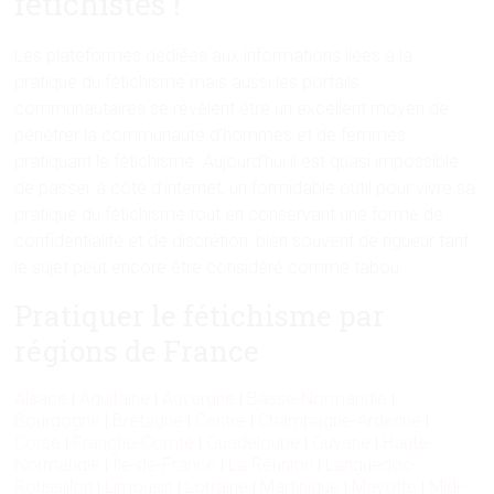
fétichistes !
Les plateformes dédiées aux informations liées à la
pratique du fétichisme mais aussi les portails
communautaires se révèlent être un excellent moyen de
pénétrer la communauté d’hommes et de femmes
pratiquant le fétichisme. Aujourd’hui il est quasi impossible
de passer à côté d’internet, un formidable outil pour vivre sa
pratique du fétichisme tout en conservant une forme de
confidentialité et de discrétion, bien souvent de rigueur tant
le sujet peut encore être considéré comme tabou…
Pratiquer le fétichisme par
régions de France
Alsace
|
Aquitaine
|
Auvergne
|
Basse-Normandie
|
Bourgogne
|
Bretagne
|
Centre
|
Champagne-Ardenne
|
Corse
|
Franche-Comté
|
Guadeloupe
|
Guyane
|
Haute-
Normandie
|
Île-de-France
|
La Réunion
|
Languedoc-
Roussillon
|
Limousin
|
Lorraine
|
Martinique
|
Mayotte
|
Midi-