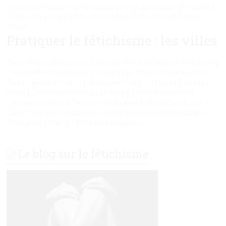
Pyrénées
|
Nord-Pas-de-Calais
|
Pays de la Loire
|
Picardie
|
Poitou-Charentes
|
Provence-Alpes-Côte d’Azur
|
Rhône-
Alpes
Pratiquer le fétichisme : les villes
Paris
|
Marseille
|
Lyon
|
Toulouse
|
Nice
|
Nantes
|
Strasbourg
|
Montpellier
|
Bordeaux
|
Rennes
|
Le Havre
|
Reims
|
Lille
|
Saint-Etienne
|
Toulon
|
Grenoble
|
Angers
|
Dijon
|
Brest
|
Le
Mans
|
Clermont-Ferrand
|
Amiens
|
Aix-en-Provence
|
Limoges
|
Nîmes
|
Tours
|
Villeurbanne
|
Metz
|
Besançon
|
Caen
|
Orléans
|
Mulhouse
|
Rouen
|
Boulogne-Billancourt
|
Perpignan
|
Nancy
|
Roubaix
|
Argenteuil
Le blog sur le fétichisme