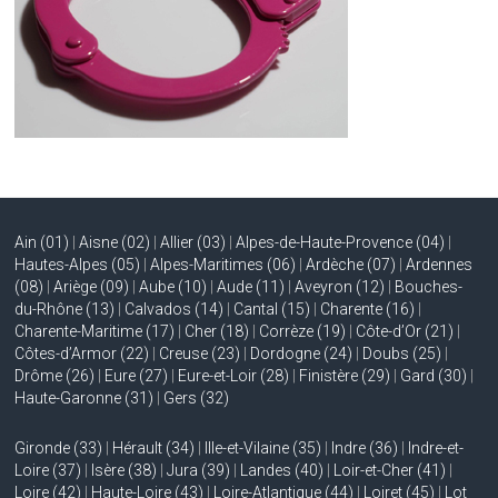
Ain (01)
|
Aisne (02)
|
Allier (03)
|
Alpes-de-Haute-Provence (04)
|
Hautes-Alpes (05)
|
Alpes-Maritimes (06)
|
Ardèche (07)
|
Ardennes
(08)
|
Ariège (09)
|
Aube (10)
|
Aude (11)
|
Aveyron (12)
|
Bouches-
du-Rhône (13)
|
Calvados (14)
|
Cantal (15)
|
Charente (16)
|
Charente-Maritime (17)
|
Cher (18)
|
Corrèze (19)
|
Côte-d’Or (21)
|
Côtes-d’Armor (22)
|
Creuse (23)
|
Dordogne (24)
|
Doubs (25)
|
Drôme (26)
|
Eure (27)
|
Eure-et-Loir (28)
|
Finistère (29)
|
Gard (30)
|
Haute-Garonne (31)
|
Gers (32)
Gironde (33)
|
Hérault (34)
|
Ille-et-Vilaine (35)
|
Indre (36)
|
Indre-et-
Loire (37)
|
Isère (38)
|
Jura (39)
|
Landes (40)
|
Loir-et-Cher (41)
|
Loire (42)
|
Haute-Loire (43)
|
Loire-Atlantique (44)
|
Loiret (45)
|
Lot